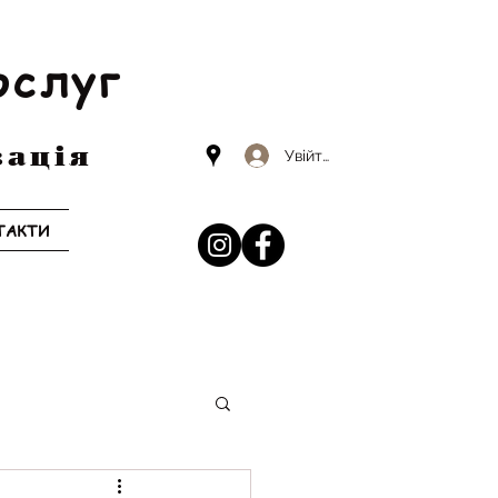
ослуг
зація
Увійти
ТАКТИ