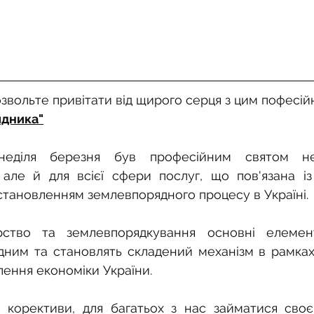
озвольте привітати від щирого серця з цим пофесій
дника"
неділя березня був професійним святом не
 але й для всієї сфери послуг, що пов'язана із
тановленням землевпорядного процесу в Україні.
арство та землевпорядкування основні елемен
одним та становлять складений механізм в рамках
лення економіки України.
ї корективи, для багатьох з нас займатися сво