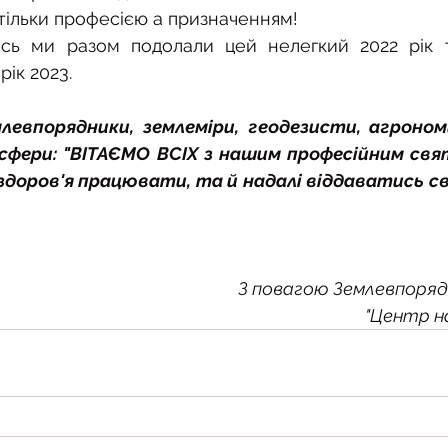
тільки професією а призначенням! 
ись ми разом подолали цей нелегкий 2022 рік т
рік 2023.
левпорядники, землеміри, геодезисти, агроном
ї сфери: "ВІТАЄМО ВСІХ з нашим професійним свя
здоров'я працювати, та й надалі віддаватись св
З повагою Землевпоряд
"Центр н