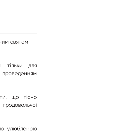
ним святом 
 тільки для 
 проведенням 
ти, що тісно 
 продовольчої 
єю улюбленою 