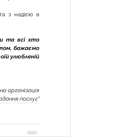
а з надією в 
и та всі хто 
том, бажаємо 
оїй улюбленій 
на організація
адання послуг"