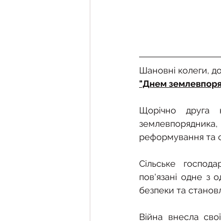
Шановні колеги, д
"Днем землевпоря
Щорічно друга 
землевпорядника,
реформування та с
Сільське господ
пов'язані одне з 
безпеки та станов
Війна внесла сво