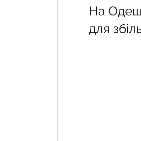
На Одещ
для збі