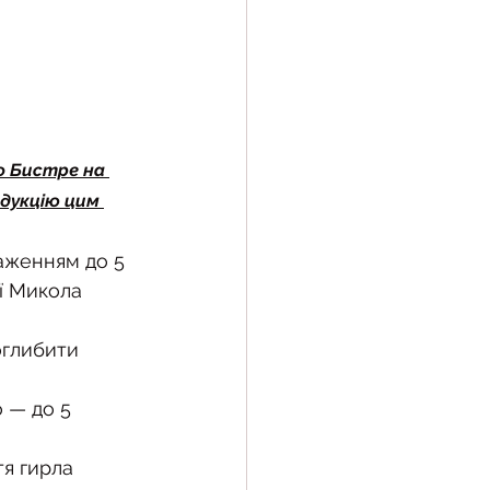
о Бистре на 
дукцію цим 
ії Микола 
глибити  
 — до 5 