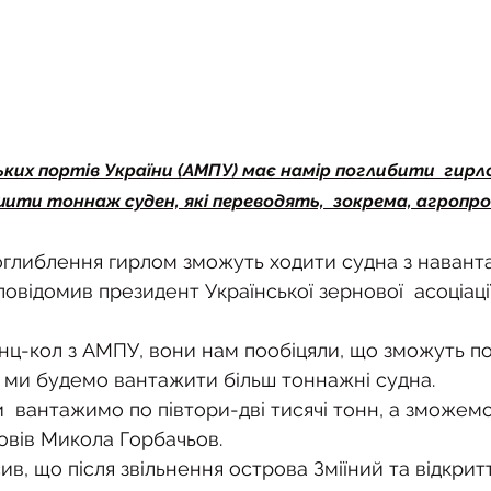
ких портів України (АМПУ) має намір поглибити  гирл
шити тоннаж суден, які переводять,  зокрема, агропро
 повідомив президент Української зернової  асоціац
ц-кол з АМПУ, вони нам пообіцяли, що зможуть по
 і ми будемо вантажити більш тоннажні судна. 
и  вантажимо по півтори-дві тисячі тонн, а зможемо
повів Микола Горбачьов.