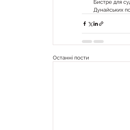
Бистре для су
Дунайських по
Останні пости