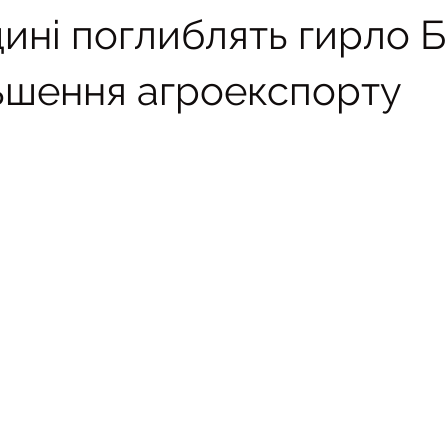
ині поглиблять гирло 
льшення агроекспорту