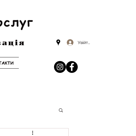
ослуг
зація
Увійти
ТАКТИ