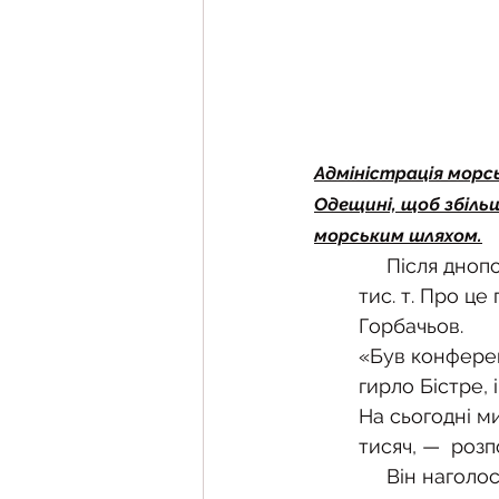
Адміністрація морсь
Одещині, щоб збіль
морським шляхом.
     Після днопоглиблення гирлом зможуть ходити судна з навантаженням до 5  
тис. т. Про це
Горбачьов.
«Був конферен
гирло Бістре,
На сьогодні м
тисяч, —  роз
     Він наголосив, що після звільнення острова Зміїний та відкриття гирла  