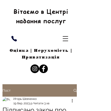
Вітаємо в Центрі
надання послуг
Оцінка | Нерухомість |
Приватизація
Пост
Игорь Шевченко
19 бер. 2023 р.
Читати 3 хв
Підписано закон про