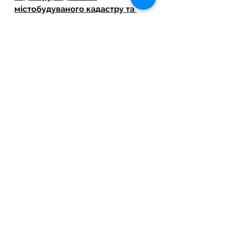
містобудуваного кадастру та 
кадастрів інших природних 
ресусрів, інші карти (плани)
, що 
складаються у формі та 
масштабі відповідно до норм і 
правил, технічних регламентів.
Для збирання інформації про 
пошкоджене або знищене майно 
можуть використовуватися 
інформаційні продукти 
дистанційного зондування Землі, 
у тому числі космічної зйомки.
Інформація, внесена до Реєстру 
пошкодженого та знищеного 
майна, є відкритою і 
загальнодоступною, крім 
реєстраційних номерів облікових 
карток платників податків, 